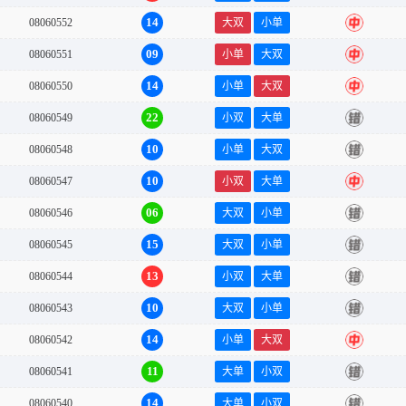
14
08060552
大双
小单
中
09
08060551
小单
大双
中
14
08060550
小单
大双
中
22
08060549
小双
大单
错
10
08060548
小单
大双
错
10
08060547
小双
大单
中
06
08060546
大双
小单
错
15
08060545
大双
小单
错
13
08060544
小双
大单
错
10
08060543
大双
小单
错
14
08060542
小单
大双
中
11
08060541
大单
小双
错
14
08060540
大单
小双
错