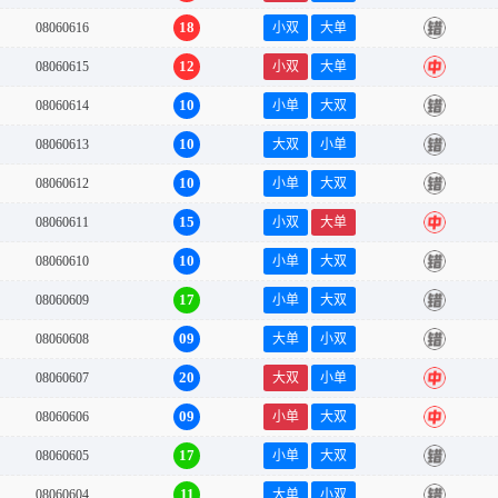
18
08060616
小双
大单
错
12
08060615
小双
大单
中
10
08060614
小单
大双
错
10
08060613
大双
小单
错
10
08060612
小单
大双
错
15
08060611
小双
大单
中
10
08060610
小单
大双
错
17
08060609
小单
大双
错
09
08060608
大单
小双
错
20
08060607
大双
小单
中
09
08060606
小单
大双
中
17
08060605
小单
大双
错
11
08060604
大单
小双
错