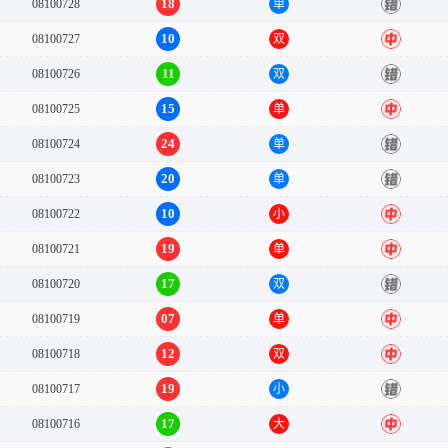
18
08100728
单
错
10
08100727
双
中
11
08100726
双
错
15
08100725
单
中
24
08100724
单
错
20
08100723
单
错
10
08100722
小
中
19
08100721
单
中
17
08100720
双
错
07
08100719
单
中
12
08100718
双
中
19
08100717
小
错
17
08100716
大
中