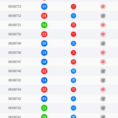
04
08100753
小
中
19
08100752
小
错
16
08100751
双
中
13
08100750
小
中
09
08100749
大
错
14
08100748
大
中
10
08100747
双
中
12
08100746
单
错
14
08100745
单
错
12
08100744
双
中
09
08100743
大
错
22
08100742
小
错
16
08100741
单
错