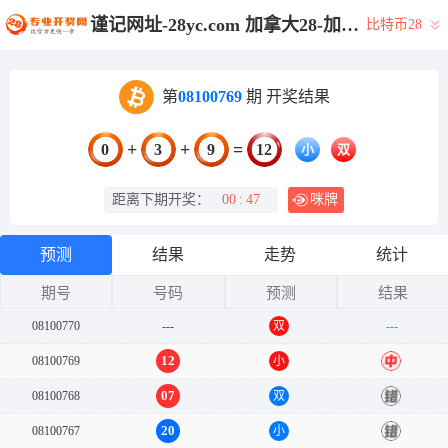
谨记网址-28yc.com 加拿大28-加拿大预测网|28在线预测咪牌查询|加拿大PC在线预测|加拿大PC结果查询_专注研究_加拿大PC预测_官方数据!
比特币28
第
08100769
期 开奖结果
+
+
=
0
3
9
12
小
双
距离下期开奖：
00
:
47
咪牌
预测
结果
走势
统计
期号
号码
预测
结果
08100770
---
双
---
12
08100769
小
中
07
08100768
双
错
20
08100767
小
错