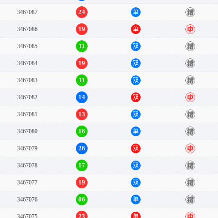
24
3467087
单
错
19
3467086
单
中
11
3467085
双
错
19
3467084
双
错
11
3467083
双
错
14
3467082
双
中
13
3467081
双
错
16
3467080
单
错
26
3467079
双
中
17
3467078
双
错
19
3467077
双
错
06
3467076
单
错
23
3467075
单
中