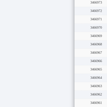
3466973
3466972
3466971
3466970
3466969
3466968
3466967
3466966
3466965
3466964
3466963
3466962
3466961