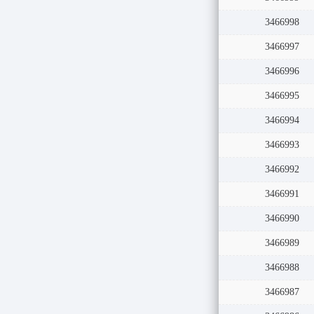
3466998
3466997
3466996
3466995
3466994
3466993
3466992
3466991
3466990
3466989
3466988
3466987