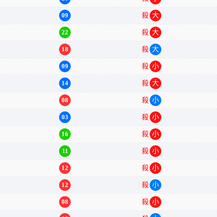
09
殺
大单
22
殺
大单
18
殺
大双
09
殺
小双
14
殺
大单
08
殺
小双
03
殺
小双
16
殺
小单
11
殺
小双
12
殺
小单
12
殺
小双
08
殺
小单