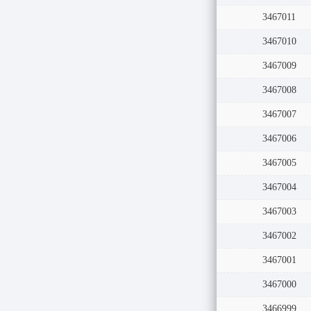
3467011
3467010
3467009
3467008
3467007
3467006
3467005
3467004
3467003
3467002
3467001
3467000
3466999