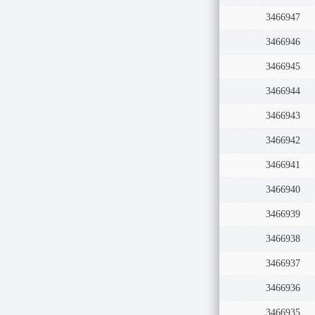
3466947
3466946
3466945
3466944
3466943
3466942
3466941
3466940
3466939
3466938
3466937
3466936
3466935