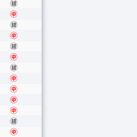
错
中
错
中
错
中
错
中
中
中
中
错
中