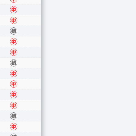
中
中
错
中
中
错
中
中
中
中
错
中