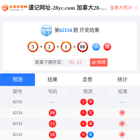
谨记网址-28yc.com 加拿大28-加拿大预测网|28在线预测咪牌查询|加拿大PC在线预测|加拿大PC结果查询_专注研究_加拿大PC预测_官方数据!
加拿大西28
第
62154
期 开奖结果
+
+
=
5
2
1
08
小
双
距离下期开奖：
03
:
23
咪牌
预测
结果
走势
统计
期号
号码
预测
结果
62155
---
小
单
---
08
62154
小
双
中
13
62153
小
单
中
18
62152
大
单
中