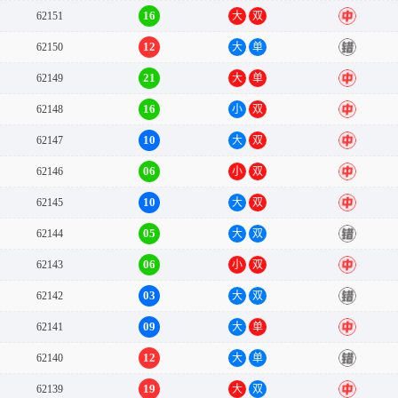
16
62151
大
双
中
12
62150
大
单
错
21
62149
大
单
中
16
62148
小
双
中
10
62147
大
双
中
06
62146
小
双
中
10
62145
大
双
中
05
62144
大
双
错
06
62143
小
双
中
03
62142
大
双
错
09
62141
大
单
中
12
62140
大
单
错
19
62139
大
双
中