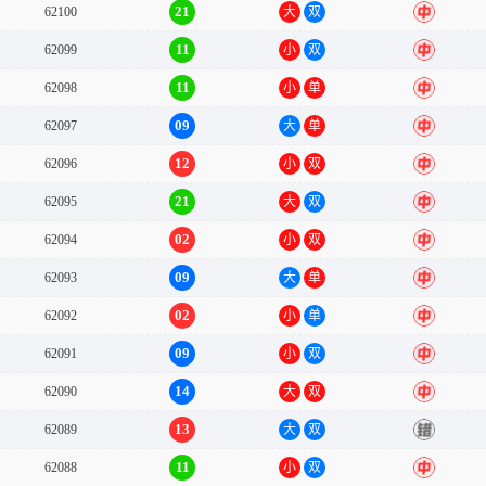
21
62100
大
双
中
11
62099
小
双
中
11
62098
小
单
中
09
62097
大
单
中
12
62096
小
双
中
21
62095
大
双
中
02
62094
小
双
中
09
62093
大
单
中
02
62092
小
单
中
09
62091
小
双
中
14
62090
大
双
中
13
62089
大
双
错
11
62088
小
双
中