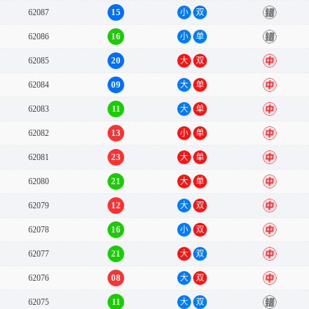
15
62087
小
双
错
16
62086
小
单
错
20
62085
大
双
中
09
62084
大
单
中
11
62083
大
单
中
13
62082
小
单
中
23
62081
大
单
中
21
62080
大
单
中
12
62079
大
双
中
16
62078
小
双
中
21
62077
大
双
中
08
62076
大
双
中
11
62075
大
双
错