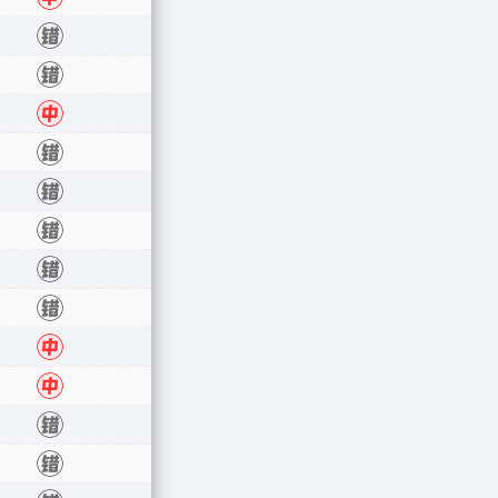
错
错
中
错
错
错
错
错
中
中
错
错