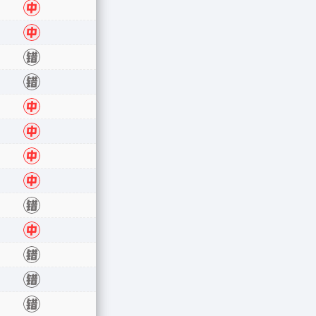
中
中
错
错
中
中
中
中
错
中
错
错
错