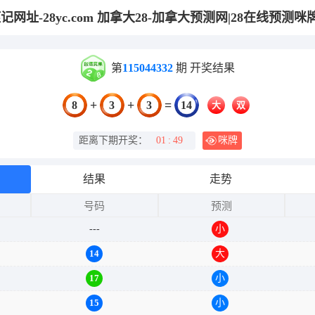
第
115044332
期 开奖结果
+
+
=
8
3
3
14
大
双
距离下期开奖：
01
:
49
咪牌
结果
走势
号码
预测
---
小
双
14
大
17
小
15
小