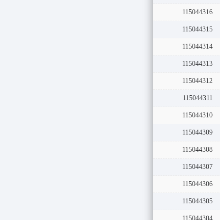
115044316
115044315
115044314
115044313
115044312
115044311
115044310
115044309
115044308
115044307
115044306
115044305
115044304