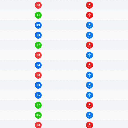
18
大
11
小
09
大
10
大
17
大
18
小
14
大
18
小
10
大
15
小
17
大
06
大
18
大