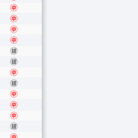
中
中
中
中
错
错
中
错
中
中
中
错
中