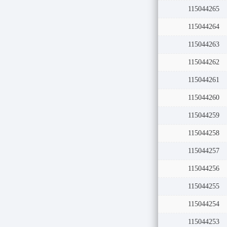
115044265
115044264
115044263
115044262
115044261
115044260
115044259
115044258
115044257
115044256
115044255
115044254
115044253