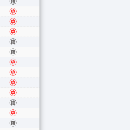
错
中
中
中
错
错
中
中
中
中
错
中
错