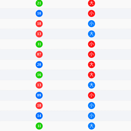
21
大
10
小
18
小
13
大
11
小
07
小
20
大
16
大
13
大
09
小
18
小
14
小
11
大