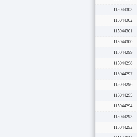
115044303
115044302
115044301
115044300
115044299
115044298
115044297
115044296
115044295
115044294
115044293
115044292