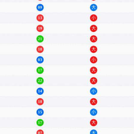
09
大
13
小
19
大
21
大
18
大
03
小
17
大
22
大
14
小
18
大
15
小
17
大
07
大