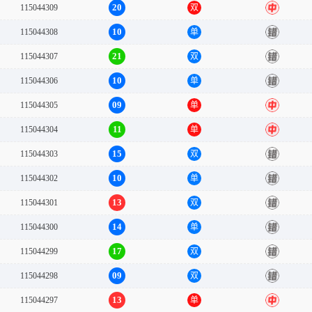
20
115044309
双
中
10
115044308
单
错
21
115044307
双
错
10
115044306
单
错
09
115044305
单
中
11
115044304
单
中
15
115044303
双
错
10
115044302
单
错
13
115044301
双
错
14
115044300
单
错
17
115044299
双
错
09
115044298
双
错
13
115044297
单
中