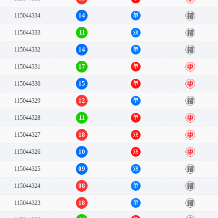
14
115044334
单
错
11
115044333
双
错
14
115044332
单
错
17
115044331
单
中
15
115044330
单
中
12
115044329
单
错
11
115044328
单
中
18
115044327
双
中
10
115044326
双
中
09
115044325
双
错
08
115044324
单
错
18
115044323
单
错