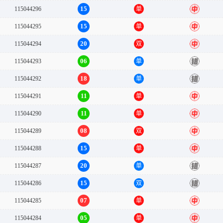
15
115044296
单
中
15
115044295
单
中
20
115044294
双
中
06
115044293
单
错
18
115044292
单
错
11
115044291
单
中
11
115044290
单
中
08
115044289
双
中
15
115044288
单
中
20
115044287
单
错
15
115044286
双
错
07
115044285
单
中
05
115044284
单
中