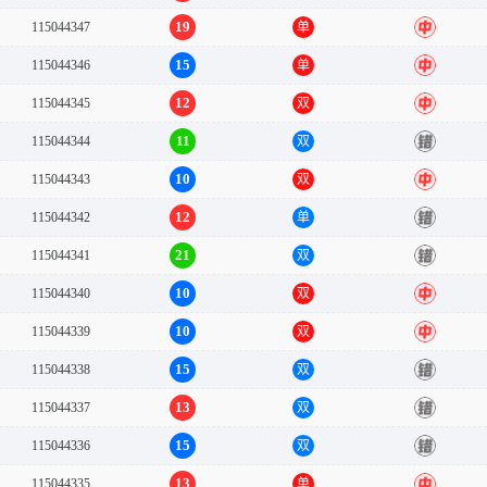
19
115044347
单
中
15
115044346
单
中
12
115044345
双
中
11
115044344
双
错
10
115044343
双
中
12
115044342
单
错
21
115044341
双
错
10
115044340
双
中
10
115044339
双
中
15
115044338
双
错
13
115044337
双
错
15
115044336
双
错
13
115044335
单
中