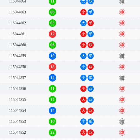
11
115044864
大
双
错
06
115044863
小
单
中
05
115044862
大
单
中
12
115044861
小
单
中
06
115044860
小
双
中
10
115044859
大
单
错
18
115044858
小
双
中
14
115044857
小
单
错
11
115044856
小
双
中
17
115044855
大
双
中
14
115044854
大
双
中
16
115044853
小
单
错
22
115044852
大
双
中