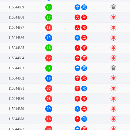
17
115044889
小
双
错
17
115044888
大
单
中
18
115044887
大
双
中
15
115044886
小
单
中
16
115044885
大
双
中
12
115044884
小
双
中
11
115044883
大
双
错
10
115044882
小
双
中
07
115044881
小
双
中
08
115044880
小
双
中
09
115044879
大
单
中
18
115044878
大
单
中
08
115044877
大
双
中