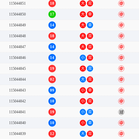
18
115044851
大
双
中
17
115044850
大
单
中
14
115044849
大
单
中
18
115044848
大
双
中
14
115044847
大
双
中
14
115044846
小
双
中
19
115044845
大
双
中
02
115044844
大
双
中
09
115044843
小
单
中
10
115044842
小
双
中
19
115044841
小
双
错
10
115044840
小
单
中
12
115044839
大
双
中