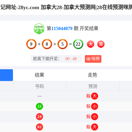
第
115044079
期 开奖结果
+
+
=
9
8
5
22
大
双
距离下期开奖：
00
:
48
咪牌
结果
走势
号码
预测
---
殺
大单
22
殺
小双
24
殺
小双
02
殺
大单