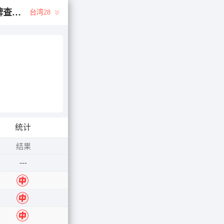
谨记网址-28yc.com 加拿大28-加拿大预测网|28在线预测咪牌查询|加拿大PC在线预测|加拿大PC结果查询_专注研究_加拿大PC预测_官方数据!
台湾28
统计
结果
---
中
中
中