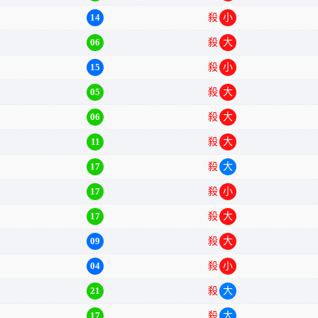
14
殺
小单
06
殺
大单
15
殺
小单
05
殺
大单
06
殺
大双
11
殺
大单
17
殺
大单
17
殺
小单
17
殺
大双
09
殺
大双
04
殺
小单
21
殺
大单
17
殺
大单