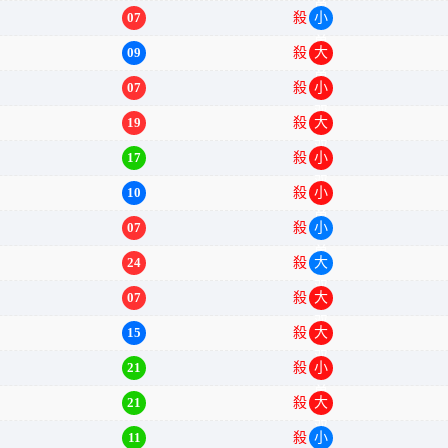
07
殺
小单
09
殺
大单
07
殺
小双
19
殺
大双
17
殺
小双
10
殺
小单
07
殺
小单
24
殺
大双
07
殺
大双
15
殺
大双
21
殺
小单
21
殺
大双
11
殺
小单