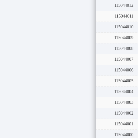
115044012
115044011
115044010
115044009
115044008
115044007
115044006
115044005
115044004
115044003
115044002
115044001
115044000