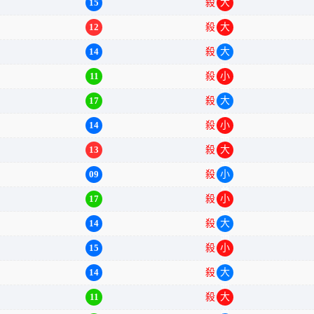
15
殺
大双
12
殺
大单
14
殺
大双
11
殺
小双
17
殺
大单
14
殺
小双
13
殺
大双
09
殺
小单
17
殺
小双
14
殺
大双
15
殺
小双
14
殺
大双
11
殺
大单