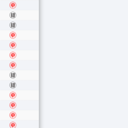
中
错
错
中
中
中
中
错
错
中
中
中
中