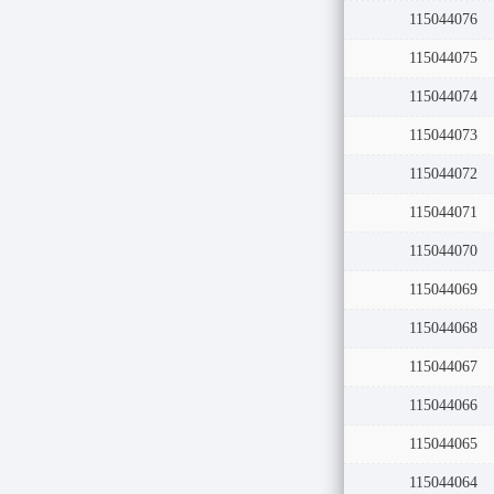
115044076
115044075
115044074
115044073
115044072
115044071
115044070
115044069
115044068
115044067
115044066
115044065
115044064