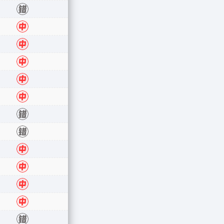
错
中
中
中
中
中
错
错
中
中
中
中
错