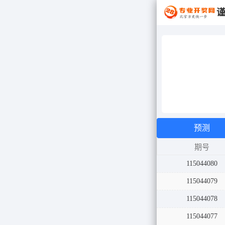
预测
期号
115044080
115044079
115044078
115044077