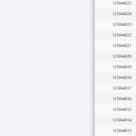
115044025
115044024
115044023
115044022
115044021
115044020
115044019
115044018
115044017
115044016
115044015
115044014
115044013