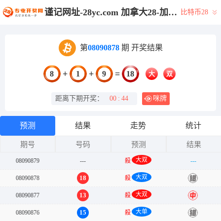
谨记网址-28yc.com 加拿大28-加拿大预测网|28在线预测咪牌查询|加拿大PC在线预测|加拿大PC结果查询_专注研究_加拿大PC预测_官方数据!
比特币28
第
08090878
期 开奖结果
+
+
=
8
1
9
18
大
双
距离下期开奖：
00
:
44
咪牌
预测
结果
走势
统计
期号
号码
预测
结果
大双
08090879
---
殺
---
大双
18
08090878
殺
错
大双
13
08090877
殺
中
大单
15
08090876
殺
错