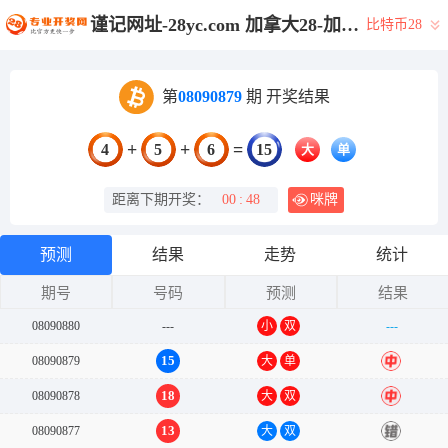
谨记网址-28yc.com 加拿大28-加拿大预测网|28在线预测咪牌查询|加拿大PC在线预测|加拿大PC结果查询_专注研究_加拿大PC预测_官方数据!
比特币28
第
08090879
期 开奖结果
+
+
=
4
5
6
15
大
单
距离下期开奖：
00
:
48
咪牌
预测
结果
走势
统计
期号
号码
预测
结果
08090880
---
小
双
---
15
08090879
大
单
中
18
08090878
大
双
中
13
08090877
大
双
错