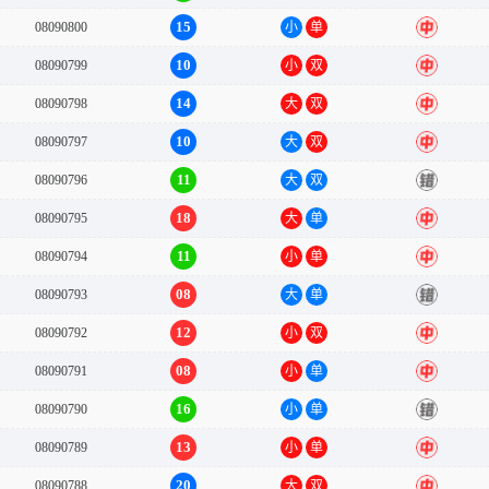
15
08090800
小
单
中
10
08090799
小
双
中
14
08090798
大
双
中
10
08090797
大
双
中
11
08090796
大
双
错
18
08090795
大
单
中
11
08090794
小
单
中
08
08090793
大
单
错
12
08090792
小
双
中
08
08090791
小
单
中
16
08090790
小
单
错
13
08090789
小
单
中
20
08090788
大
双
中