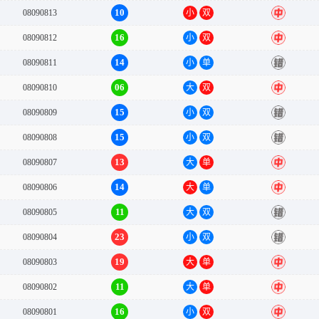
10
08090813
小
双
中
16
08090812
小
双
中
14
08090811
小
单
错
06
08090810
大
双
中
15
08090809
小
双
错
15
08090808
小
双
错
13
08090807
大
单
中
14
08090806
大
单
中
11
08090805
大
双
错
23
08090804
小
双
错
19
08090803
大
单
中
11
08090802
大
单
中
16
08090801
小
双
中