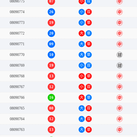
07
08090775
小
双
中
26
08090774
小
双
中
19
08090773
小
单
中
20
08090772
大
单
中
09
08090771
大
单
中
10
08090770
大
单
错
19
08090769
小
双
错
13
08090768
小
单
中
12
08090767
小
双
中
16
08090766
大
单
中
08
08090765
大
双
中
12
08090764
大
双
中
13
08090763
大
单
中