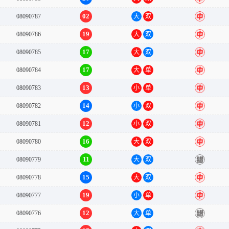
02
08090787
大
双
中
19
08090786
大
双
中
17
08090785
大
双
中
17
08090784
大
单
中
13
08090783
小
单
中
14
08090782
小
双
中
12
08090781
小
双
中
16
08090780
大
双
中
11
08090779
大
双
错
15
08090778
大
双
中
19
08090777
小
单
中
12
08090776
大
单
错