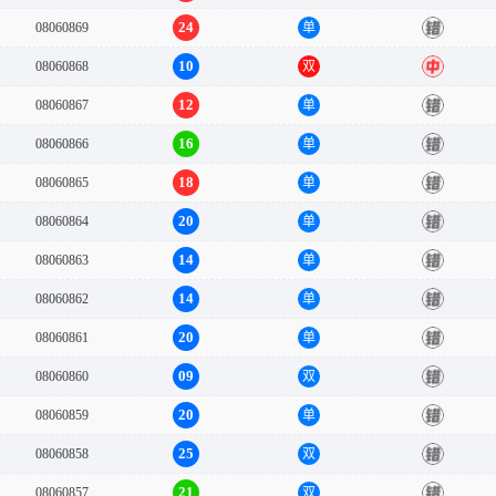
24
08060869
单
错
10
08060868
双
中
12
08060867
单
错
16
08060866
单
错
18
08060865
单
错
20
08060864
单
错
14
08060863
单
错
14
08060862
单
错
20
08060861
单
错
09
08060860
双
错
20
08060859
单
错
25
08060858
双
错
21
08060857
双
错