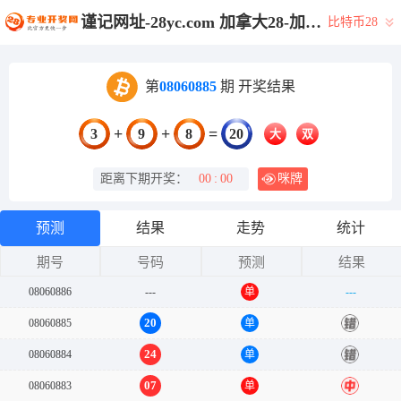
谨记网址-28yc.com 加拿大28-加拿大预测网|28在线预测咪牌查询|加拿大PC在线预测|加拿大PC结果查询_专注研究_加拿大PC预测_官方数据!
比特币28
第
08060885
期 开奖结果
+
+
=
3
9
8
20
大
双
距离下期开奖：
00
:
00
咪牌
预测
结果
走势
统计
期号
号码
预测
结果
08060886
---
单
---
20
08060885
单
错
24
08060884
单
错
07
08060883
单
中