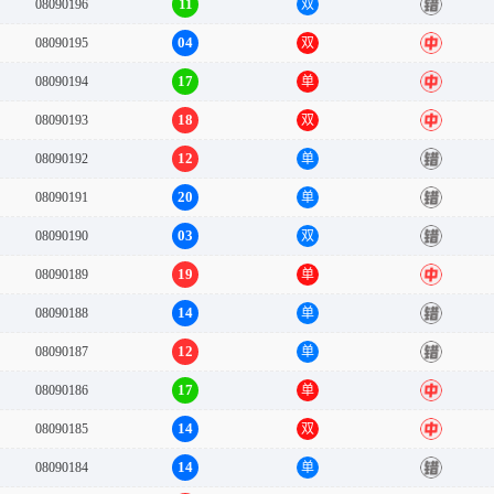
11
08090196
双
错
04
08090195
双
中
17
08090194
单
中
18
08090193
双
中
12
08090192
单
错
20
08090191
单
错
03
08090190
双
错
19
08090189
单
中
14
08090188
单
错
12
08090187
单
错
17
08090186
单
中
14
08090185
双
中
14
08090184
单
错