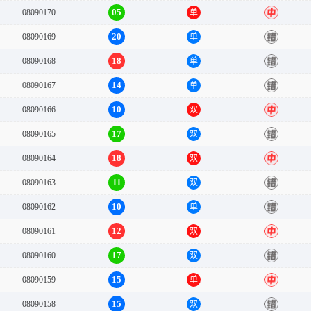
05
08090170
单
中
20
08090169
单
错
18
08090168
单
错
14
08090167
单
错
10
08090166
双
中
17
08090165
双
错
18
08090164
双
中
11
08090163
双
错
10
08090162
单
错
12
08090161
双
中
17
08090160
双
错
15
08090159
单
中
15
08090158
双
错