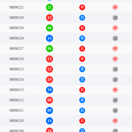
21
08090221
单
中
13
08090220
双
错
06
08090219
双
中
14
08090218
单
错
06
08090217
双
中
13
08090216
单
中
12
08090215
单
错
19
08090214
双
错
10
08090213
双
中
08
08090212
单
错
09
08090211
双
错
14
08090210
双
中
19
08090209
双
错