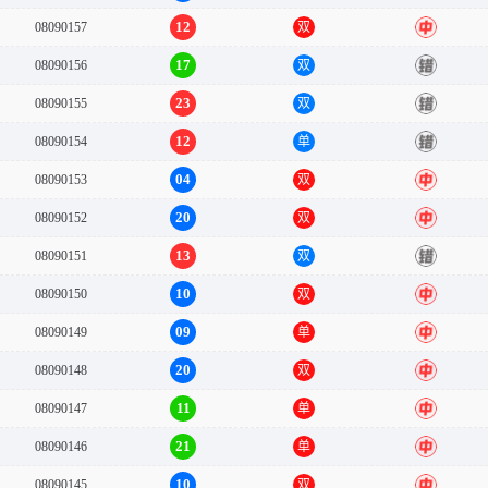
12
08090157
双
中
17
08090156
双
错
23
08090155
双
错
12
08090154
单
错
04
08090153
双
中
20
08090152
双
中
13
08090151
双
错
10
08090150
双
中
09
08090149
单
中
20
08090148
双
中
11
08090147
单
中
21
08090146
单
中
10
08090145
双
中