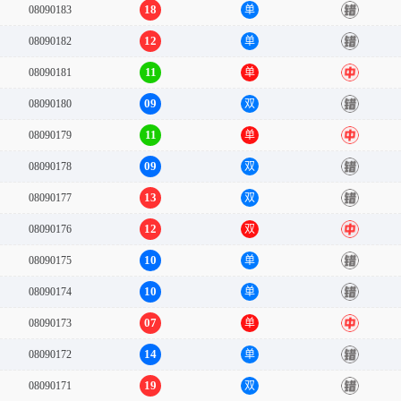
18
08090183
单
错
12
08090182
单
错
11
08090181
单
中
09
08090180
双
错
11
08090179
单
中
09
08090178
双
错
13
08090177
双
错
12
08090176
双
中
10
08090175
单
错
10
08090174
单
错
07
08090173
单
中
14
08090172
单
错
19
08090171
双
错