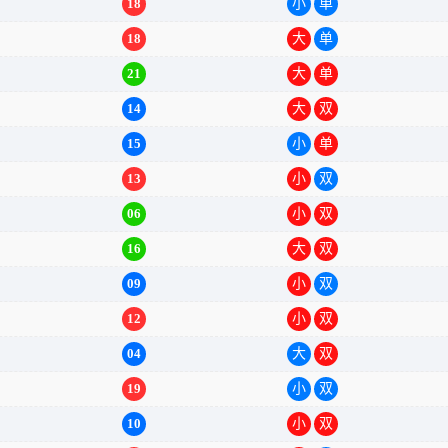
18
小
单
18
大
单
21
大
单
14
大
双
15
小
单
13
小
双
06
小
双
16
大
双
09
小
双
12
小
双
04
大
双
19
小
双
10
小
双