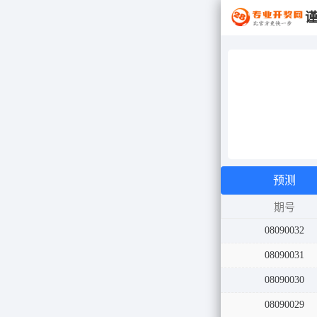
预测
期号
08090032
08090031
08090030
08090029