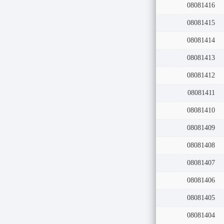
08081416
08081415
08081414
08081413
08081412
08081411
08081410
08081409
08081408
08081407
08081406
08081405
08081404