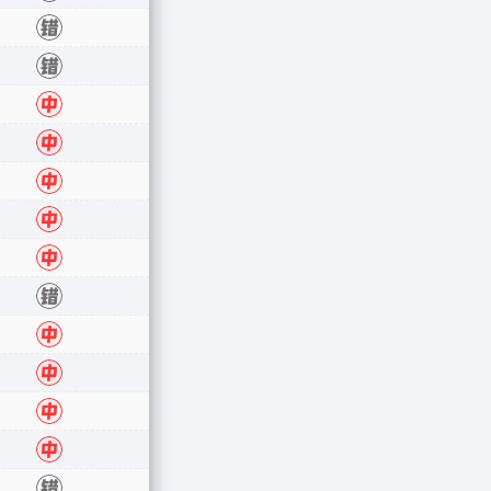
错
错
中
中
中
中
中
错
中
中
中
中
错