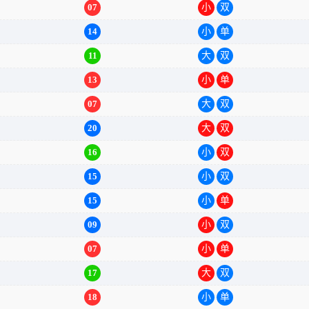
07
小
双
14
小
单
11
大
双
13
小
单
07
大
双
20
大
双
16
小
双
15
小
双
15
小
单
09
小
双
07
小
单
17
大
双
18
小
单