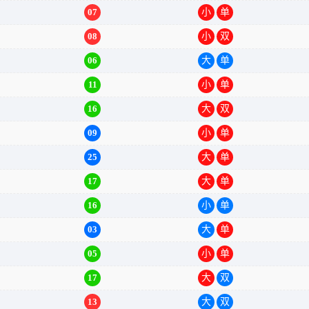
07
小
单
08
小
双
06
大
单
11
小
单
16
大
双
09
小
单
25
大
单
17
大
单
16
小
单
03
大
单
05
小
单
17
大
双
13
大
双