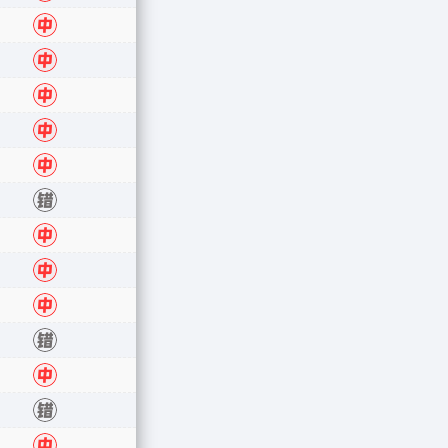
中
中
中
中
中
错
中
中
中
错
中
错
中