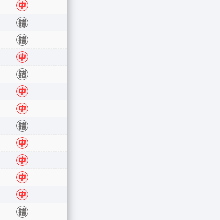
中
错
错
中
错
中
中
错
中
中
中
中
错