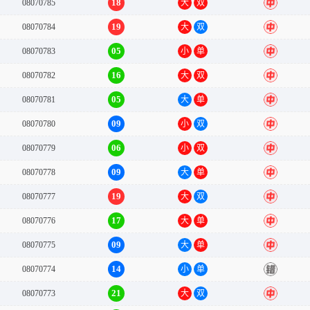
18
08070785
大
双
中
19
08070784
大
双
中
05
08070783
小
单
中
16
08070782
大
双
中
05
08070781
大
单
中
09
08070780
小
双
中
06
08070779
小
双
中
09
08070778
大
单
中
19
08070777
大
双
中
17
08070776
大
单
中
09
08070775
大
单
中
14
08070774
小
单
错
21
08070773
大
双
中