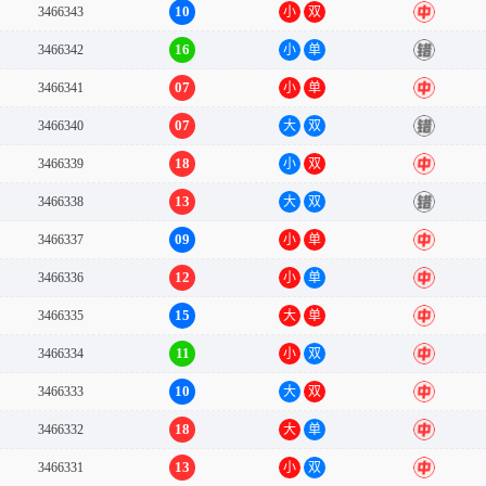
10
3466343
小
双
中
16
3466342
小
单
错
07
3466341
小
单
中
07
3466340
大
双
错
18
3466339
小
双
中
13
3466338
大
双
错
09
3466337
小
单
中
12
3466336
小
单
中
15
3466335
大
单
中
11
3466334
小
双
中
10
3466333
大
双
中
18
3466332
大
单
中
13
3466331
小
双
中