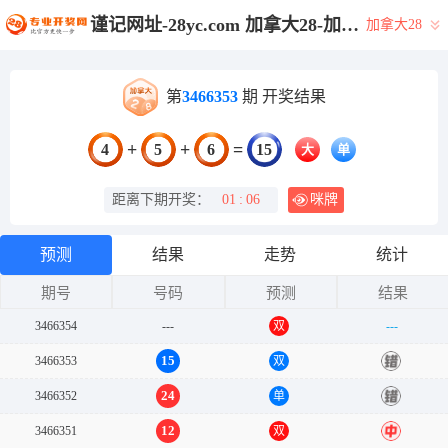
谨记网址-28yc.com 加拿大28-加拿大预测网|28在线预测咪牌查询|加拿大PC在线预测|加拿大PC结果查询_专注研究_加拿大PC预测_官方数据!
加拿大28
第
3466353
期 开奖结果
+
+
=
4
5
6
15
大
单
距离下期开奖：
01
:
06
咪牌
预测
结果
走势
统计
期号
号码
预测
结果
3466354
---
双
---
15
3466353
双
错
24
3466352
单
错
12
3466351
双
中