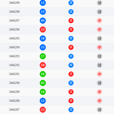
15
3466299
双
错
15
3466298
双
错
09
3466297
单
中
13
3466296
单
中
10
3466295
单
错
15
3466294
单
中
17
3466293
双
错
18
3466292
单
错
16
3466291
双
中
05
3466290
双
错
16
3466289
双
中
15
3466288
单
中
13
3466287
双
错