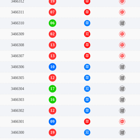
19
3466312
单
中
07
3466311
单
中
06
3466310
单
错
02
3466309
双
中
13
3466308
单
中
13
3466307
单
中
10
3466306
单
错
12
3466305
单
错
17
3466304
双
错
16
3466303
单
错
12
3466302
单
错
09
3466301
单
中
19
3466300
双
错