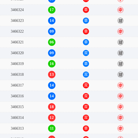
17
3466324
单
中
14
3466323
单
错
09
3466322
单
中
06
3466321
单
错
09
3466320
双
错
16
3466319
单
错
13
3466318
双
错
14
3466317
双
中
14
3466316
双
中
18
3466315
双
中
12
3466314
双
中
11
3466313
单
中