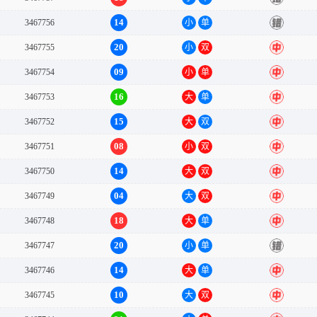
14
3467756
小
单
错
20
3467755
小
双
中
09
3467754
小
单
中
16
3467753
大
单
中
15
3467752
大
双
中
08
3467751
小
双
中
14
3467750
大
双
中
04
3467749
大
双
中
18
3467748
大
单
中
20
3467747
小
单
错
14
3467746
大
单
中
10
3467745
大
双
中