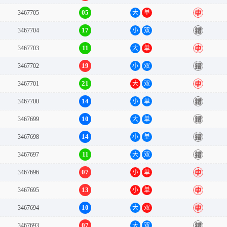
05
3467705
大
单
中
17
3467704
小
双
错
11
3467703
大
单
中
19
3467702
小
双
错
21
3467701
大
双
中
14
3467700
小
单
错
10
3467699
大
单
错
14
3467698
小
单
错
11
3467697
大
双
错
07
3467696
小
单
中
13
3467695
小
单
中
10
3467694
大
双
中
07
3467693
大
双
错