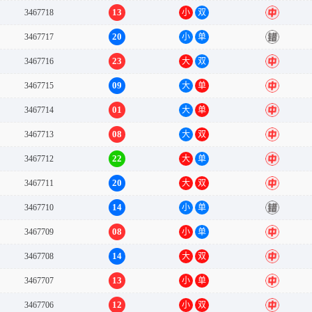
13
3467718
小
双
中
20
3467717
小
单
错
23
3467716
大
双
中
09
3467715
大
单
中
01
3467714
大
单
中
08
3467713
大
双
中
22
3467712
大
单
中
20
3467711
大
双
中
14
3467710
小
单
错
08
3467709
小
单
中
14
3467708
大
双
中
13
3467707
小
单
中
12
3467706
小
双
中