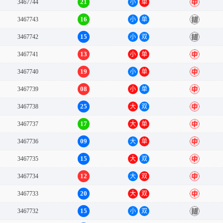
21
3467744
小
单
中
16
3467743
小
单
错
15
3467742
小
双
错
13
3467741
小
单
中
19
3467740
小
单
中
08
3467739
小
单
中
25
3467738
大
双
中
17
3467737
大
单
中
09
3467736
大
单
中
15
3467735
大
双
中
12
3467734
大
双
中
20
3467733
大
双
中
15
3467732
小
双
错