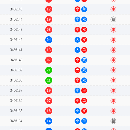
12
3466145
小
单
中
19
3466144
小
双
错
08
3466143
小
双
中
04
3466142
大
双
中
13
3466141
大
单
中
07
3466140
小
双
中
21
3466139
大
双
中
11
3466138
小
双
中
19
3466137
小
单
中
07
3466136
小
单
中
18
3466135
小
双
中
14
3466134
小
单
错