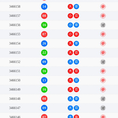
14
3466158
大
单
中
08
3466157
小
双
中
16
3466156
小
单
错
07
3466155
小
单
中
26
3466154
大
单
中
22
3466153
大
双
中
09
3466152
大
双
错
16
3466151
大
双
中
15
3466150
大
双
中
16
3466149
大
双
中
08
3466148
大
单
错
09
3466147
大
双
错
07
3466146
大
单
中