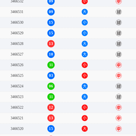
09
3466532
小
中
09
3466531
大
错
15
3466530
小
错
15
3466529
小
错
13
3466528
大
错
10
3466527
大
错
11
3466526
小
中
03
3466525
小
中
06
3466524
大
错
11
3466523
大
错
12
3466522
小
中
13
3466521
小
中
15
3466520
大
中