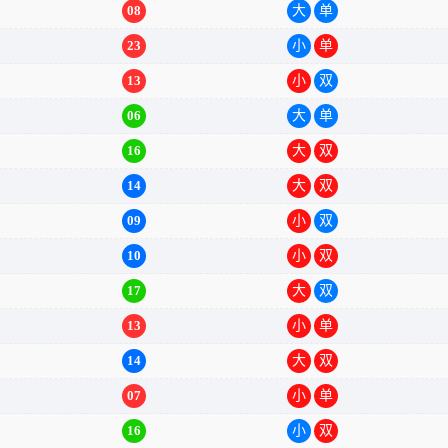
08
大
单
23
小
单
13
小
双
06
大
单
16
大
双
14
大
双
09
小
双
10
小
双
17
大
双
13
小
单
14
大
双
07
小
单
16
小
双