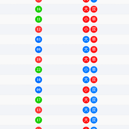
16
大
双
11
小
单
12
小
双
03
大
单
09
大
单
19
大
单
22
小
单
10
大
双
09
小
双
17
大
双
13
大
双
17
大
双