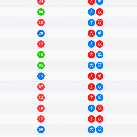
24
大
单
06
大
双
18
小
双
20
大
单
12
大
双
16
大
单
05
大
双
15
大
单
07
小
双
12
小
单
18
小
双
12
小
双
09
大
双