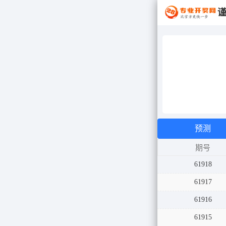
预测
期号
61918
61917
61916
61915