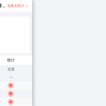
谨记网址-28yc.com 加拿大28-加拿大预测网|28在线预测咪牌查询|加拿大PC在线预测|加拿大PC结果查询_专注研究_加拿大PC预测_官方数据!
加拿大西28
统计
结果
---
中
中
中