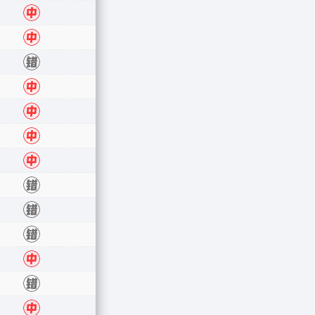
中
中
错
中
中
中
中
错
错
错
中
错
中