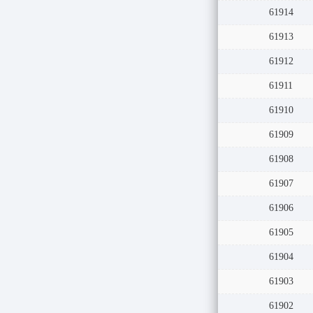
61914
61913
61912
61911
61910
61909
61908
61907
61906
61905
61904
61903
61902