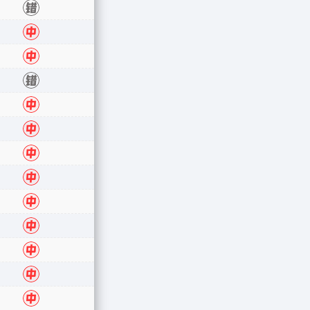
错
中
中
错
中
中
中
中
中
中
中
中
中