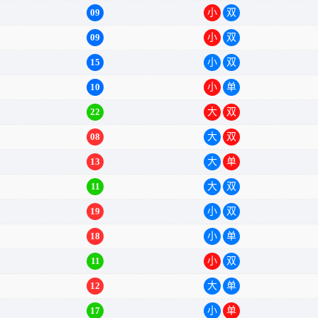
09
小
双
09
小
双
15
小
双
10
小
单
22
大
双
08
大
双
13
大
单
11
大
双
19
小
双
18
小
单
11
小
双
12
大
单
17
小
单