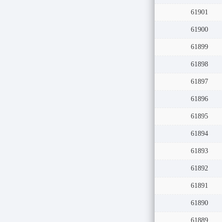
61901
61900
61899
61898
61897
61896
61895
61894
61893
61892
61891
61890
61889