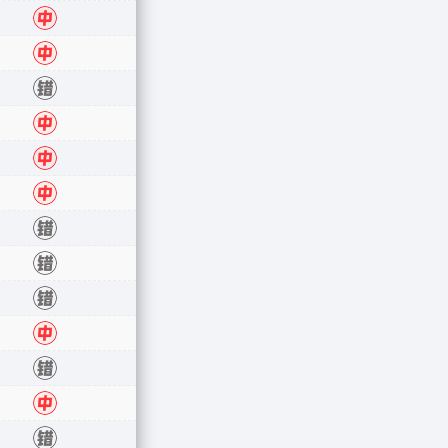
中
中
错
中
中
中
错
错
错
中
错
中
错