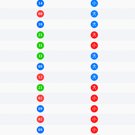
14
小
08
大
10
大
21
大
11
小
11
大
09
大
12
大
21
大
02
小
09
小
02
小
09
小