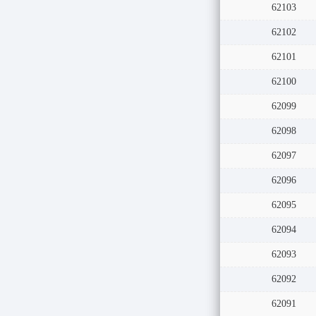
62103
62102
62101
62100
62099
62098
62097
62096
62095
62094
62093
62092
62091