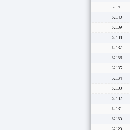
62141
62140
62139
62138
62137
62136
62135
62134
62133
62132
62131
62130
62129