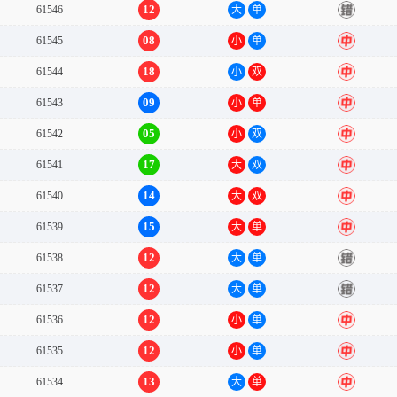
12
61546
大
单
错
08
61545
小
单
中
18
61544
小
双
中
09
61543
小
单
中
05
61542
小
双
中
17
61541
大
双
中
14
61540
大
双
中
15
61539
大
单
中
12
61538
大
单
错
12
61537
大
单
错
12
61536
小
单
中
12
61535
小
单
中
13
61534
大
单
中