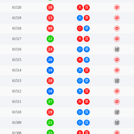
18
61520
大
双
中
13
61519
大
单
中
08
61518
小
单
中
22
61517
大
双
中
24
61516
小
单
错
20
61515
大
单
中
10
61514
大
双
中
18
61513
小
单
错
10
61512
大
双
中
17
61511
大
单
中
19
61510
小
双
错
21
61509
小
双
错
22
61508
大
双
中