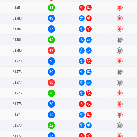
11
61584
小
单
中
09
61583
大
单
中
15
61582
小
单
中
05
61581
大
双
错
07
61580
大
双
错
20
61579
小
双
中
20
61578
小
单
错
19
61577
小
双
错
16
61576
小
双
中
20
61575
大
双
中
15
61574
小
单
中
22
61573
小
单
错
15
61572
大
单
中