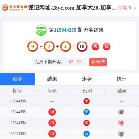
谨记网址-28yc.com 加拿大28-加拿大预测网|28在线预测咪牌查询|加拿大PC在线预测|加拿大PC结果查询_专注研究_加拿大PC预测_官方数据!
台湾28
第
115044355
期 开奖结果
+
+
=
9
7
2
18
大
双
距离下期开奖：
02
:
30
咪牌
预测
结果
走势
统计
期号
号码
预测
结果
115044356
---
单
---
18
115044355
单
错
13
115044354
单
中
13
115044353
双
错