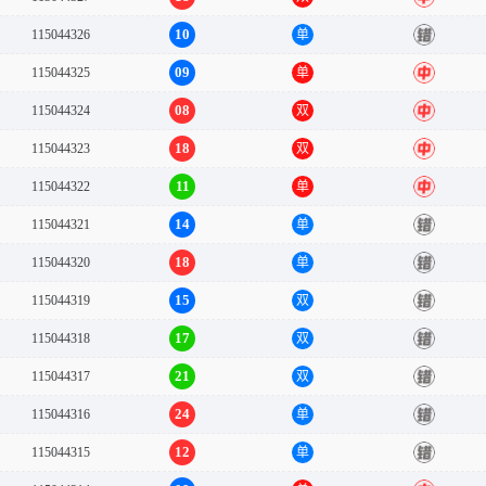
10
115044326
单
错
09
115044325
单
中
08
115044324
双
中
18
115044323
双
中
11
115044322
单
中
14
115044321
单
错
18
115044320
单
错
15
115044319
双
错
17
115044318
双
错
21
115044317
双
错
24
115044316
单
错
12
115044315
单
错