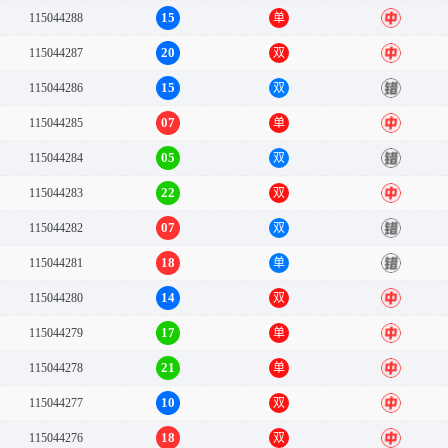
15
115044288
单
中
20
115044287
双
中
15
115044286
双
错
07
115044285
单
中
05
115044284
双
错
22
115044283
双
中
07
115044282
双
错
18
115044281
单
错
14
115044280
双
中
17
115044279
单
中
21
115044278
单
中
10
115044277
双
中
18
115044276
双
中