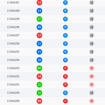
13
115044301
双
错
14
115044300
单
错
17
115044299
双
错
09
115044298
双
错
13
115044297
双
错
15
115044296
双
错
15
115044295
双
错
20
115044294
单
错
06
115044293
双
中
18
115044292
双
中
11
115044291
单
中
11
115044290
双
错
08
115044289
双
中