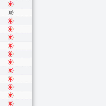
中
错
中
中
中
中
中
中
中
中
中
中
中