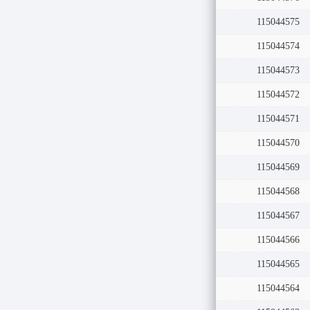
115044575
115044574
115044573
115044572
115044571
115044570
115044569
115044568
115044567
115044566
115044565
115044564