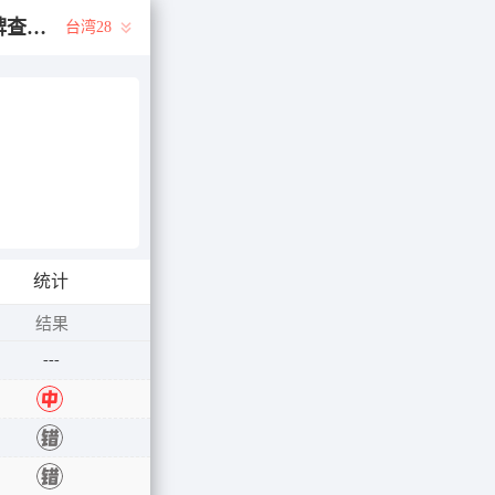
谨记网址-28yc.com 加拿大28-加拿大预测网|28在线预测咪牌查询|加拿大PC在线预测|加拿大PC结果查询_专注研究_加拿大PC预测_官方数据!
台湾28
统计
结果
---
中
错
错