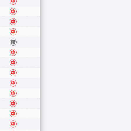
中
中
中
中
错
中
中
中
中
中
中
中
中