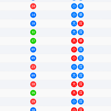
24
小
单
14
小
单
10
大
双
11
大
双
17
大
单
09
小
双
09
小
双
23
小
双
09
大
双
18
大
双
16
大
双
19
小
双
10
小
双