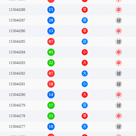
15
115044288
单
中
20
115044287
单
错
15
115044286
单
中
07
115044285
双
错
05
115044284
小
中
22
115044283
大
中
07
115044282
大
错
18
115044281
小
错
14
115044280
大
中
17
115044279
双
错
21
115044278
单
中
10
115044277
大
错