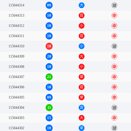
09
115044314
大
错
10
115044313
双
中
10
115044312
小
中
10
115044311
双
中
18
115044310
小
错
20
115044309
大
中
10
115044308
小
中
21
115044307
单
中
10
115044306
双
中
09
115044305
单
中
11
115044304
双
错
15
115044303
大
中
10
115044302
单
错