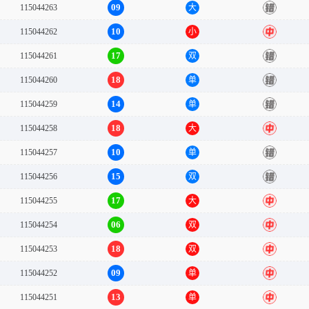
09
115044263
大
错
10
115044262
小
中
17
115044261
双
错
18
115044260
单
错
14
115044259
单
错
18
115044258
大
中
10
115044257
单
错
15
115044256
双
错
17
115044255
大
中
06
115044254
双
中
18
115044253
双
中
09
115044252
单
中
13
115044251
单
中