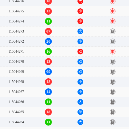
18
115044276
大
中
13
115044275
小
中
11
115044274
小
中
07
115044273
大
错
20
115044272
小
错
16
115044271
双
中
13
115044270
双
错
09
115044269
双
错
18
115044268
小
错
14
115044267
小
错
11
115044266
大
错
18
115044265
单
错
11
115044264
大
错